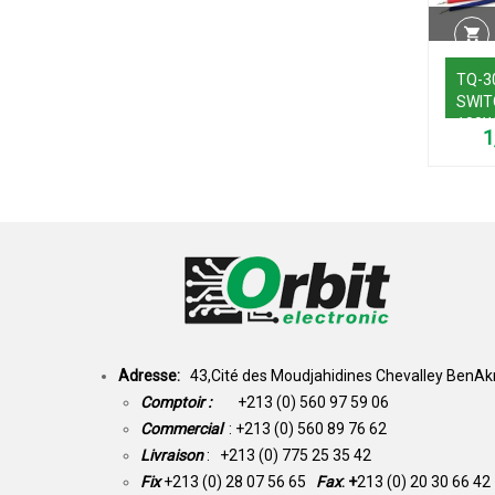
TQ-3
SWIT
100
Adresse:
43,Cité des Moudjahidines Chevalley BenAkn
Comptoir :
+213 (0) 560 97 59 06
Commercial
: +213 (0) 560 89 76 62
Livraison
: +213 (0) 775 25 35 42
Fix
+213 (0) 28 07 56 65
Fax
: +
213 (0) 20 30 66 42