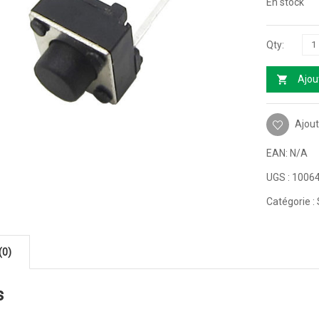
En stock
Ajou
Ajout
EAN:
N/A
UGS :
1006
Catégorie :
(0)
s