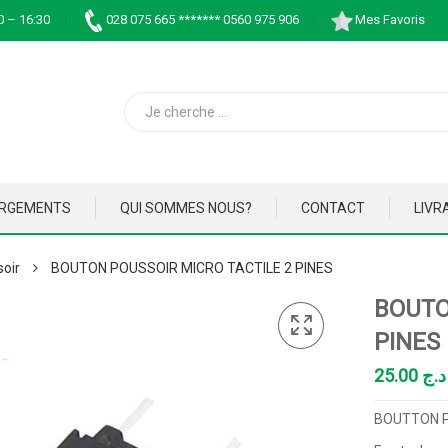
0 – 16:30
028 075 665 ******* 0560 975 906
Mes Favoris
ARGEMENTS
QUI SOMMES NOUS?
CONTACT
LIVR
soir
BOUTON POUSSOIR MICRO TACTILE 2 PINES
BOUTO
PINES
25.00
د.ج
BOUTTON P