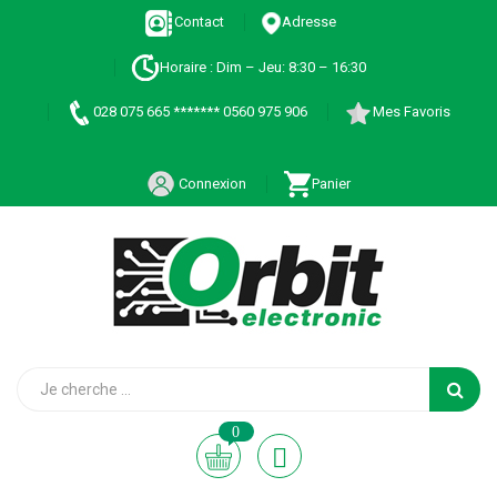
Contact
Adresse
Horaire : Dim – Jeu: 8:30 – 16:30
028 075 665 ******* 0560 975 906
Mes Favoris
Connexion
Panier
0