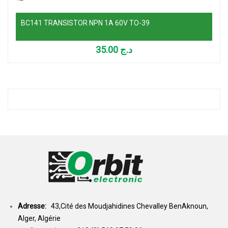
BC141 TRANSISTOR NPN 1A 60V TO-39
35.00
د.ج
Adresse:
43,Cité des Moudjahidines Chevalley BenAknoun,
Alger, Algérie