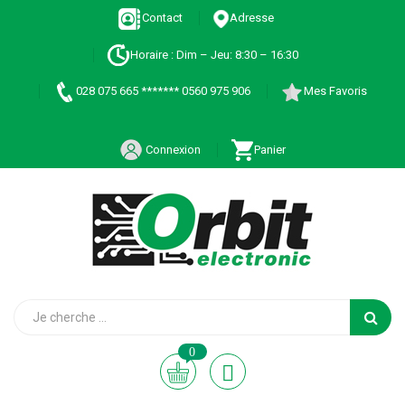
Contact
Adresse
Horaire : Dim – Jeu: 8:30 – 16:30
028 075 665 ******* 0560 975 906
Mes Favoris
Connexion
Panier
0