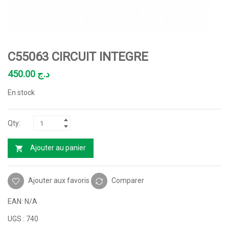
C55063 CIRCUIT INTEGRE
450.00
د.ج
En stock
Ajouter au panier
Ajouter aux favoris
Comparer
EAN:
N/A
UGS :
740