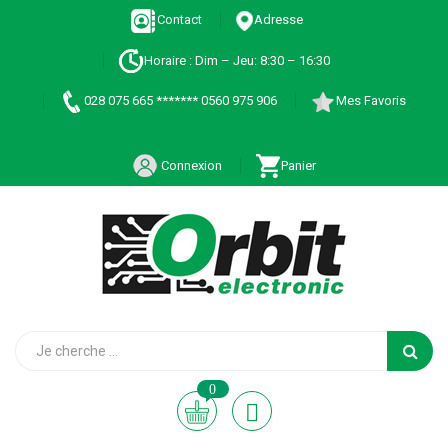
Contact
Adresse
Horaire : Dim – Jeu: 8:30 – 16:30
028 075 665 ******* 0560 975 906
Mes Favoris
Connexion
Panier
0