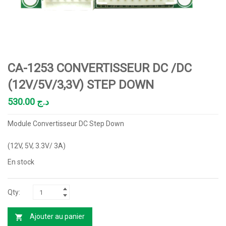
CA-1253 CONVERTISSEUR DC /DC
(12V/5V/3,3V) STEP DOWN
530.00
د.ج
Module Convertisseur DC Step Down
(12V, 5V, 3.3V/ 3A)
En stock
Ajouter au panier