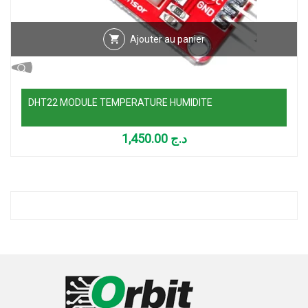
Ajouter au panier
DHT22 MODULE TEMPERATURE HUMIDITE
1,450.00
د.ج