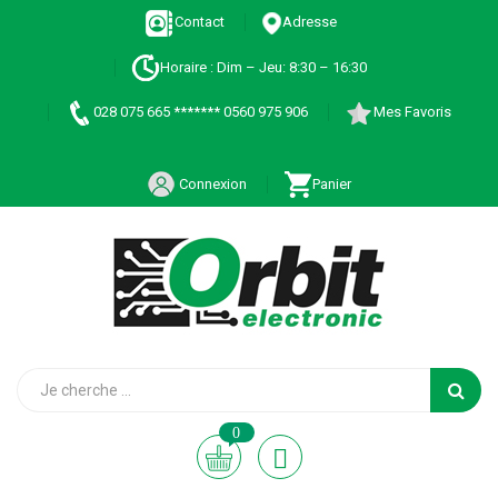
Contact
Adresse
Horaire : Dim – Jeu: 8:30 – 16:30
028 075 665 ******* 0560 975 906
Mes Favoris
Connexion
Panier
0