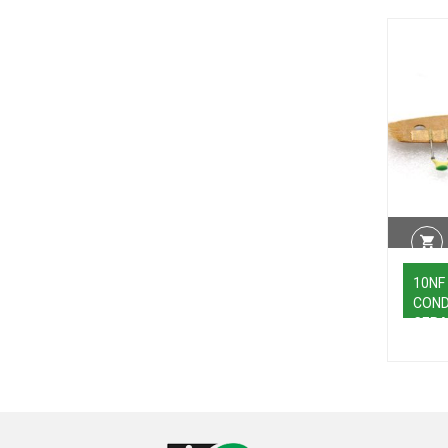
10NF
CON
CERA