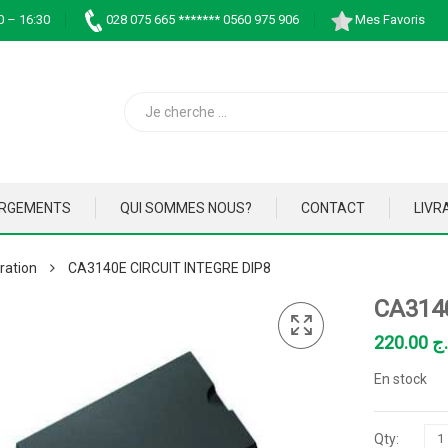
0 – 16:30
028 075 665 ******* 0560 975 906
Mes Favoris
ARGEMENTS
QUI SOMMES NOUS?
CONTACT
LIVR
ration
CA3140E CIRCUIT INTEGRE DIP8
CA314
220.00
.ج
En stock