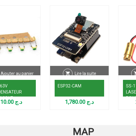
Ajouter au panier
Lire la suite
 63V
ESP32-CAM
SS-1
DENSATEUR
LASE
MIQUE
ROU
10.00
د.ج
1,780.00
د.ج
MAP