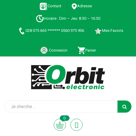
Contact
Adresse
Horaire : Dim – Jeu: 8:30 – 16:30
028 075 665 ******* 0560 975 906
Mes Favoris
Connexion
Panier
0