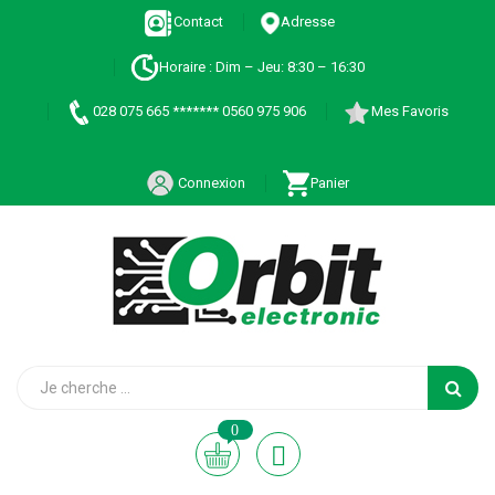
Contact
Adresse
Horaire : Dim – Jeu: 8:30 – 16:30
028 075 665 ******* 0560 975 906
Mes Favoris
Connexion
Panier
0