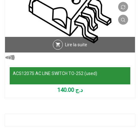
Lire la suite
ACS1207S AC LINE SWITCH TO-252 (used)
140.00
د.ج