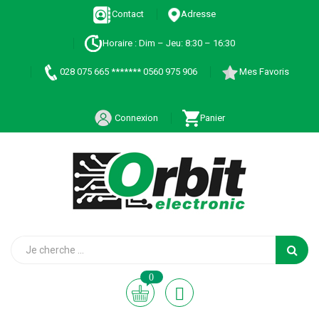
Contact
Adresse
Horaire : Dim – Jeu: 8:30 – 16:30
028 075 665 ******* 0560 975 906
Mes Favoris
Connexion
Panier
0