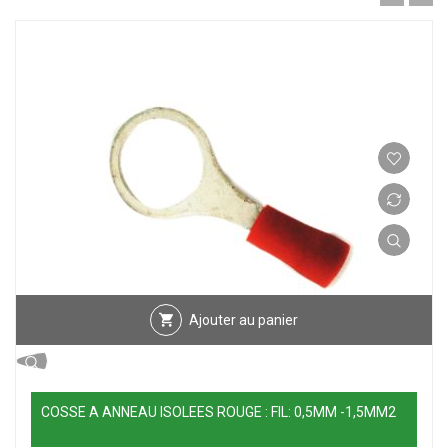
Ajouter au panier
COSSE A ANNEAU ISOLEES ROUGE : FIL: 0,5MM -1,5MM2