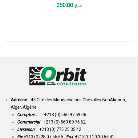
250.00
د.ج
Adresse:
43,Cité des Moudjahidines Chevalley BenAknoun,
Alger, Algérie
Comptoir :
+213 (0) 560 97 59 06
Commercial
: +213 (0) 560 89 76 62
Livraison
: +213 (0) 775 25 35 42
Fix
+213 (0) 28 07 56 65
Fax
: +
213 (0) 20 30 66 42