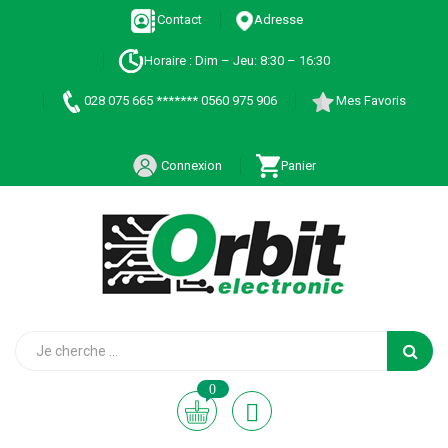
Contact
Adresse
Horaire : Dim – Jeu: 8:30 – 16:30
028 075 665 ******* 0560 975 906
Mes Favoris
Connexion
Panier
0