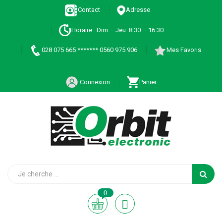
Contact
Adresse
Horaire : Dim – Jeu: 8:30 – 16:30
028 075 665 ******* 0560 975 906
Mes Favoris
Connexion
Panier
0