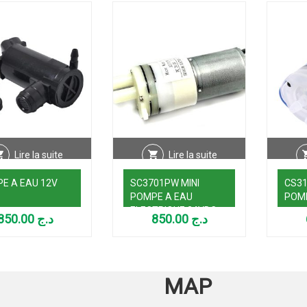
Lire la suite
Lire la suite
E A EAU 12V
SC3701PW MINI
CS31
POMPE A EAU
POMP
ELECTRIQUE 24VDC
850.00
د.ج
850.00
د.ج
MAP