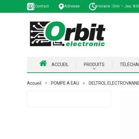
Contact
Adresse
Horaire : Dim – Jeu: 8:3
ACCUEIL
PRODUITS
TÉLÉCH
Accueil
POMPE A EAU
DELTROL ELECTROVANNE