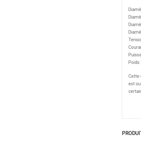
Diamè
Diamè
Diamèt
Diamèt
Tensi
Couran
Puiss
Poids:
Cette 
est ou
certa
PRODUI