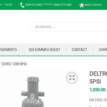
0 – 16:30
028 075 665 ******* 0560 975 906
Mes Favoris
ARGEMENTS
QUI SOMMES NOUS?
CONTACT
LIVR
 12VDC 12W 5PSI
DELTR
5PSI
1,350.00
DELTROL C