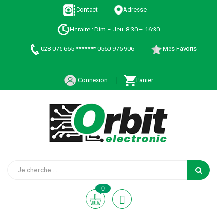
Contact
Adresse
Horaire : Dim – Jeu: 8:30 – 16:30
028 075 665 ******* 0560 975 906
Mes Favoris
Connexion
Panier
0