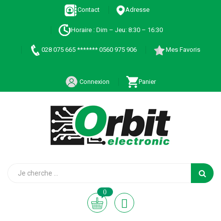
Contact
Adresse
Horaire : Dim – Jeu: 8:30 – 16:30
028 075 665 ******* 0560 975 906
Mes Favoris
Connexion
Panier
0