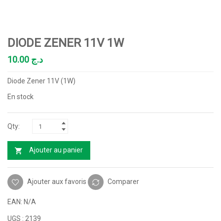
DIODE ZENER 11V 1W
10.00
د.ج
Diode Zener 11V (1W)
En stock
Ajouter au panier
Ajouter aux favoris
Comparer
EAN:
N/A
UGS :
2139