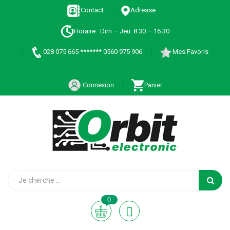
Contact
Adresse
Horaire : Dim – Jeu: 8:30 – 16:30
028 075 665 ******* 0560 975 906
Mes Favoris
Connexion
Panier
0