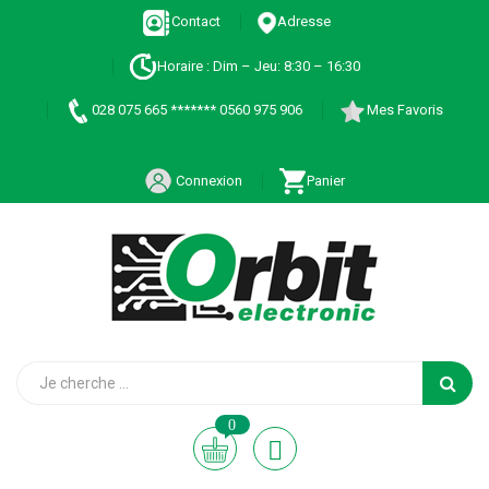
Contact
Adresse
Horaire : Dim – Jeu: 8:30 – 16:30
028 075 665 ******* 0560 975 906
Mes Favoris
Connexion
Panier
0