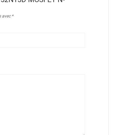
s avec
*