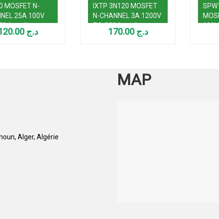
0 MOSFET N-
IXTP 3N120 MOSFET
SPW
NEL 25A 100V
N-CHANNEL 3A 1200V
MOSF
52 (used)
TO-220 (used)
800V
120.00
د.ج
170.00
د.ج
MAP
oun, Alger, Algérie