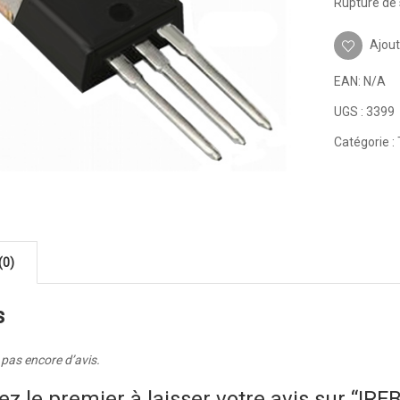
Rupture de 
Ajout
EAN:
N/A
UGS :
3399
Catégorie :
(0)
s
a pas encore d’avis.
ez le premier à laisser votre avis sur “