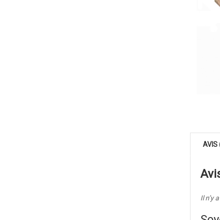
AVIS 
Avi
Il n’y 
Soy