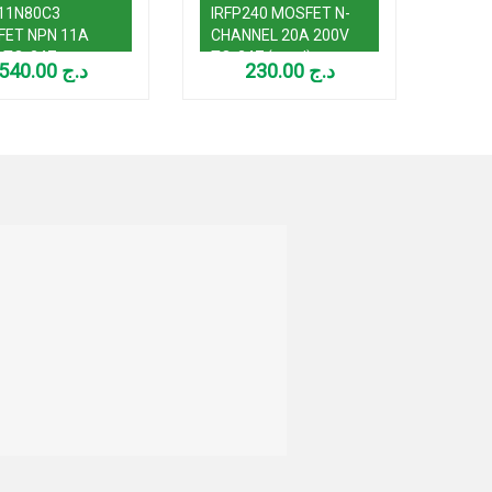
11N80C3
IRFP240 MOSFET N-
IRF7
ET NPN 11A
CHANNEL 20A 200V
CHAN
 TO-247
TO-247 (used)
TO-
540.00
د.ج
230.00
د.ج