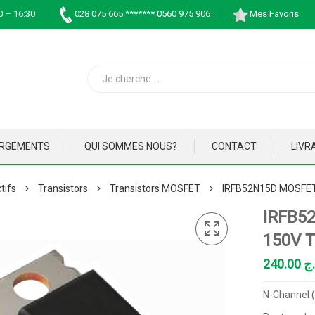
0 – 16:30
028 075 665 ******* 0560 975 906
Mes Favoris
ARGEMENTS
QUI SOMMES NOUS?
CONTACT
LIVR
tifs
Transistors
Transistors MOSFET
IRFB52N15D MOSFET
IRFB5
150V 
240.00
.ج
N-Channel 