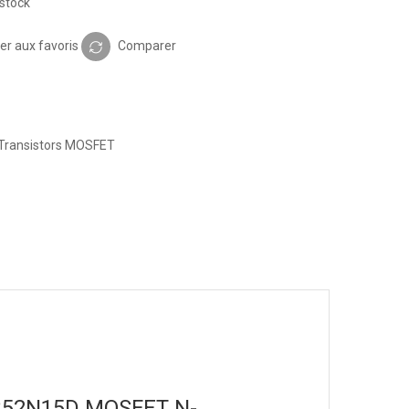
stock
er aux favoris
Comparer
Transistors MOSFET
IRFB52N15D MOSFET N-