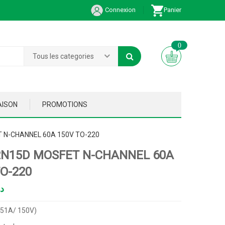
Connexion
Panier
0
Tous les categories
AISON
PROMOTIONS
 N-CHANNEL 60A 150V TO-220
2N15D MOSFET N-CHANNEL 60A
TO-220
د
(51A/ 150V)