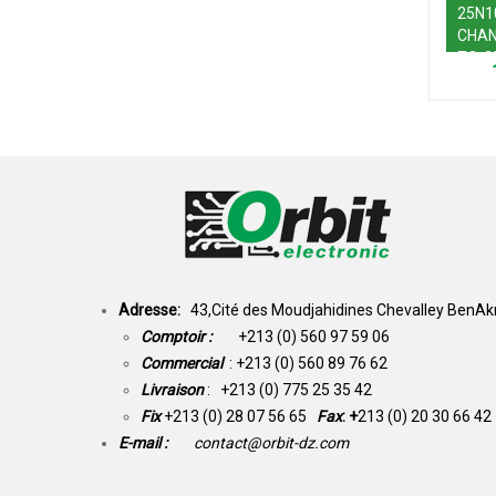
25N1
CHAN
TO-2
Adresse:
43,Cité des Moudjahidines Chevalley BenAkn
Comptoir :
+213 (0) 560 97 59 06
Commercial
: +213 (0) 560 89 76 62
Livraison
: +213 (0) 775 25 35 42
Fix
+213 (0) 28 07 56 65
Fax
: +
213 (0) 20 30 66 42
E-mail :
contact@orbit-dz.com