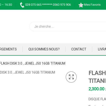
0 – 16:30
028 075 665 ******* 0560 975 906
Mes Favoris
ARGEMENTS
QUI SOMMES NOUS?
CONTACT
LIVR
FLASH DISK 3.0 , JEWEL J50 16GB TITANIUM
FLASH 
TITAN
2,300.00
DISQUE FLA