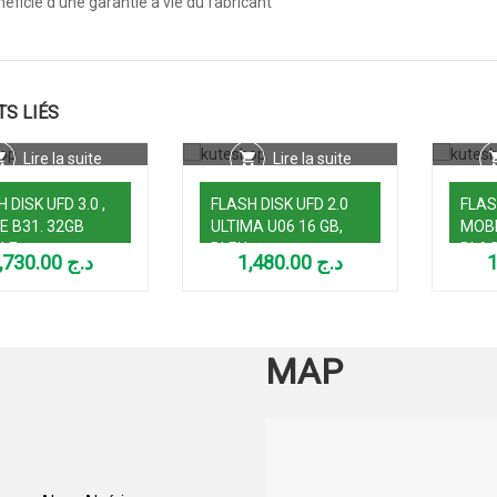
éficie d’une garantie à vie du fabricant
TS LIÉS
Lire la suite
Lire la suite
 DISK UFD 3.0 ,
FLASH DISK UFD 2.0
FLAS
E B31. 32GB
ULTIMA U06 16 GB,
MOBI
LE
BLEU
BLA
2,730.00
د.ج
1,480.00
د.ج
MAP