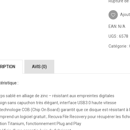
Rupture de 
Ajout
EAN:
N/A
UGS :
6578
Catégorie :
RIPTION
AVIS (0)
éristique :
ps sablé en alliage de zinc – résistant aux empreintes digitales
ign sans capuchon très élégant, interface USB3.0 haute vitesse
technologie COB (Chip On Board) garantit que ce disque est résistant à la
prend un logiciel gratuit ;
Recuva File Recovery pour récupérer les fich
tion Titanium, fonctionnement Plug and Play