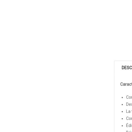
DESC
Caract
Cor
Des
La 
Com
Édi