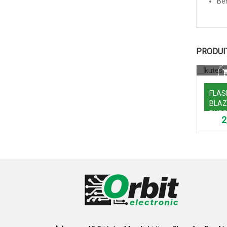
Bén
PRODUI
FLASH
BLAZ
PURP