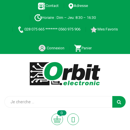
Contact
Adresse
Horaire : Dim – Jeu: 8:30 – 16:30
028 075 665 ******* 0560 975 906
Mes Favoris
Connexion
Panier
0