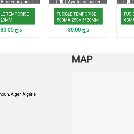
Ajouter au panier
Ajouter au panier
BLE TEMPORISE
FUSIBLE TEMPORISE
FUSI
*20MM
500MA 250V 5*20MM
63MA
30.00
د.ج
30.00
د.ج
MAP
oun, Alger, Algérie