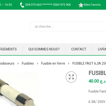
0 – 16:30
028 075 665 ******* 0560 975 906
Mes Favoris
ARGEMENTS
QUI SOMMES NOUS?
CONTACT
LIVR
oidisseurs
Fusibles
Fusible en Verre
FUSIBLE FAST 6,3A 2
FUSIB
40.00
د.ج
Fusible Fa
6.3A/ 250V