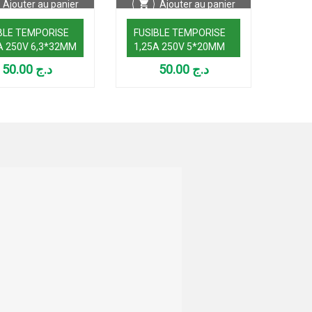
Ajouter au panier
Ajouter au panier
BLE TEMPORISE
FUSIBLE TEMPORISE
FUSI
 250V 6,3*32MM
1,25A 250V 5*20MM
250
50.00
د.ج
50.00
د.ج