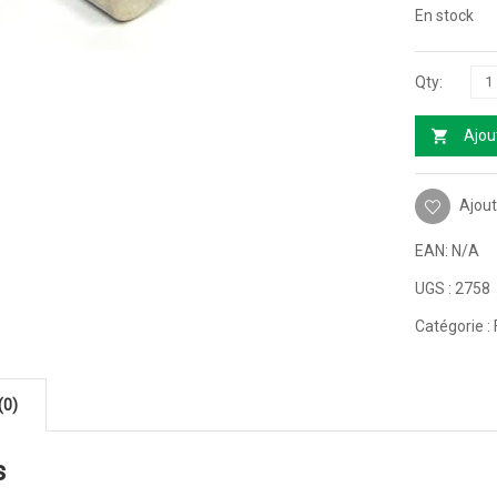
En stock
Ajou
Ajout
EAN:
N/A
UGS :
2758
Catégorie :
(0)
s