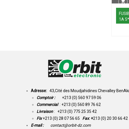
FUSI
1A 5
Adresse:
43,Cité des Moudjahidines Chevalley BenAkn
Comptoir :
+213 (0) 560 97 59 06
Commercial
: +213 (0) 560 89 76 62
Livraison
: +213 (0) 775 25 35 42
Fix
+213 (0) 28 07 56 65
Fax
: +
213 (0) 20 30 66 42
E-mail :
contact@orbit-dz.com