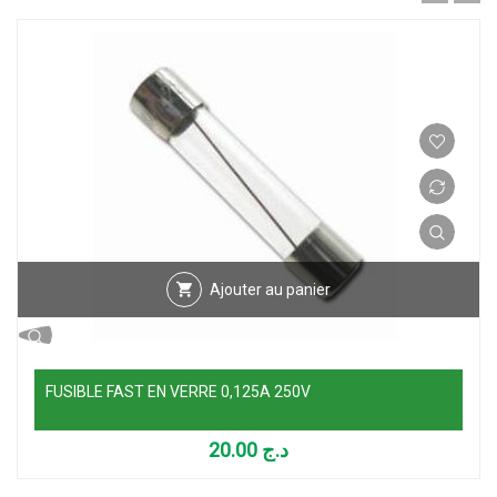
Ajouter au panier
FUSIBLE FAST EN VERRE 0,125A 250V
20.00
د.ج