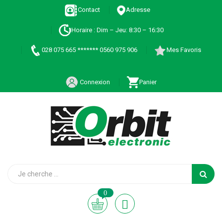
Contact
Adresse
Horaire : Dim – Jeu: 8:30 – 16:30
028 075 665 ******* 0560 975 906
Mes Favoris
Connexion
Panier
0