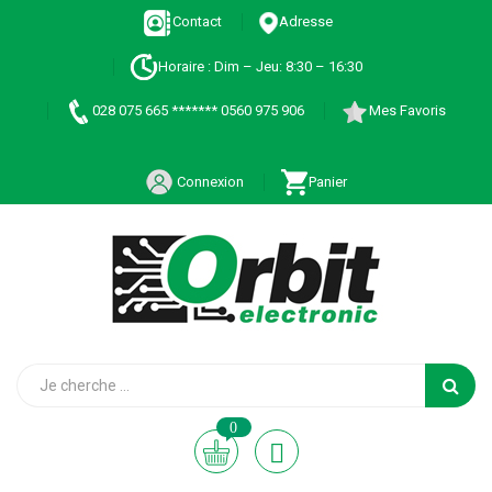
Contact
Adresse
Horaire : Dim – Jeu: 8:30 – 16:30
028 075 665 ******* 0560 975 906
Mes Favoris
Connexion
Panier
0