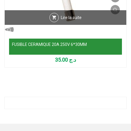
Lire la suite
FUSIBLE CERAMIQUE 20A 250V 6*30MM
35.00
د.ج