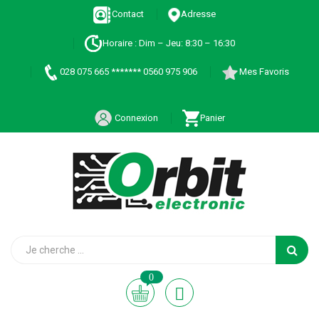
Contact
Adresse
Horaire : Dim – Jeu: 8:30 – 16:30
028 075 665 ******* 0560 975 906
Mes Favoris
Connexion
Panier
0