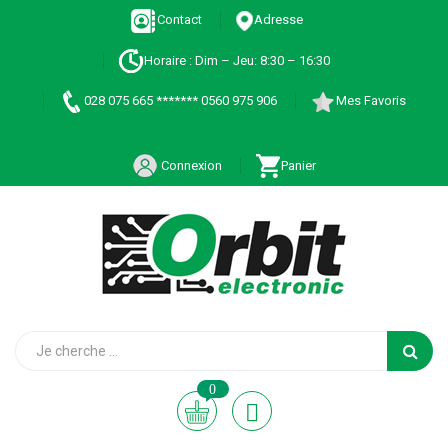
Contact
Adresse
Horaire : Dim – Jeu: 8:30 – 16:30
028 075 665 ******* 0560 975 906
Mes Favoris
Connexion
Panier
0