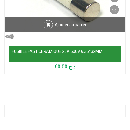
Ajouter au panier
FUSIBLE FAST CERAMIQUE 25A 500V 6,35*32MM
60.00
د.ج