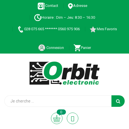
Contact
Adresse
Horaire : Dim – Jeu: 8:30 – 16:30
028 075 665 ******* 0560 975 906
Mes Favoris
Connexion
Panier
0