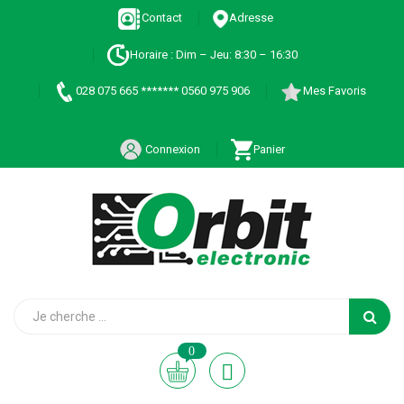
Contact
Adresse
Horaire : Dim – Jeu: 8:30 – 16:30
028 075 665 ******* 0560 975 906
Mes Favoris
Connexion
Panier
0