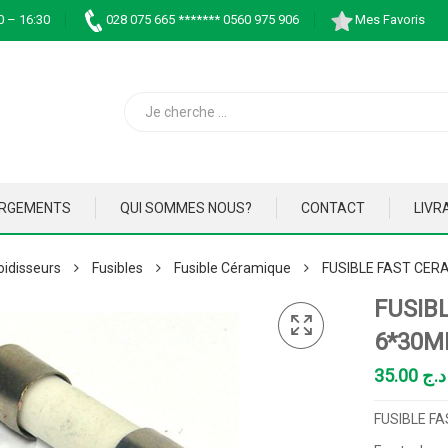
0 – 16:30
028 075 665 ******* 0560 975 906
Mes Favoris
ARGEMENTS
QUI SOMMES NOUS?
CONTACT
LIVR
oidisseurs
Fusibles
Fusible Céramique
FUSIBLE FAST CER
FUSIB
6*30
35.00
د.ج
FUSIBLE FA