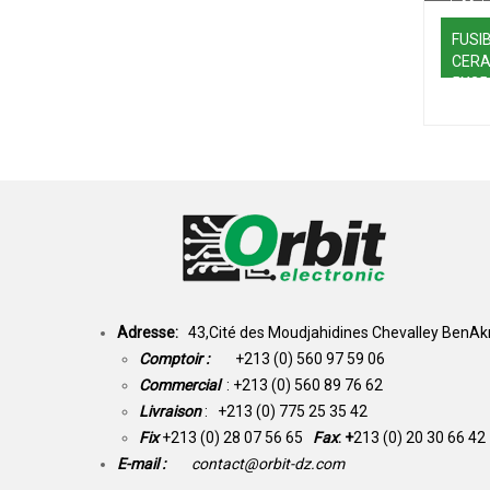
FUSI
CERA
5X25
Adresse:
43,Cité des Moudjahidines Chevalley BenAkn
Comptoir :
+213 (0) 560 97 59 06
Commercial
: +213 (0) 560 89 76 62
Livraison
: +213 (0) 775 25 35 42
Fix
+213 (0) 28 07 56 65
Fax
: +
213 (0) 20 30 66 42
E-mail :
contact@orbit-dz.com