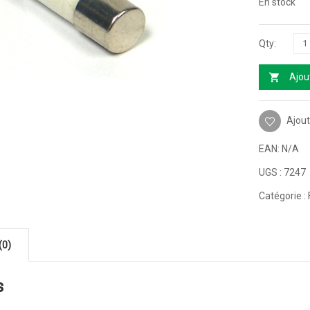
En stock
Ajou
Ajout
EAN:
N/A
UGS :
7247
Catégorie :
(0)
s