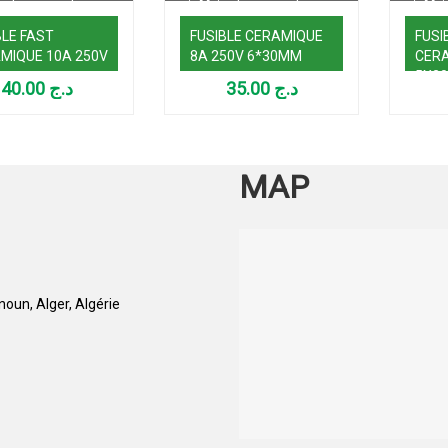
BLE FAST
FUSIBLE CERAMIQUE
FUSI
MIQUE 10A 250V
8A 250V 6*30MM
CERA
5X20
40.00
د.ج
35.00
د.ج
MAP
oun, Alger, Algérie