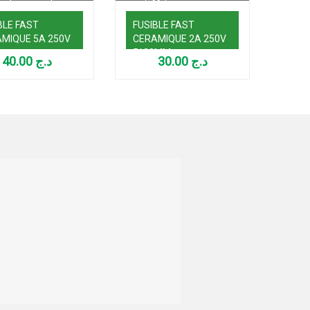
BLE FAST
FUSIBLE FAST
FUSI
MIQUE 5A 250V
CERAMIQUE 2A 250V
CER
5*20MM
(5X2
40.00
د.ج
30.00
د.ج