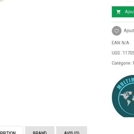
Ajou
Ajout
EAN:
N/A
UGS :
1170
Catégorie :
RIPTION
BRAND
AVIS (0)