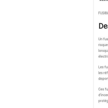
FUSIB
De
Un fus
risque
lorsqu
électr
Les fu
les ré
dispon
Ces fu
d’ince
protég