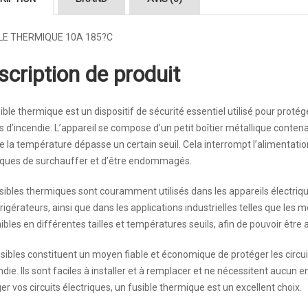
LE THERMIQUE 10A 185?C
scription de produit
ible thermique est un dispositif de sécurité essentiel utilisé pour protége
s d’incendie. L’appareil se compose d’un petit boîtier métallique conten
e la température dépasse un certain seuil. Cela interrompt l’alimentati
iques de surchauffer et d’être endommagés.
sibles thermiques sont couramment utilisés dans les appareils électriqu
frigérateurs, ainsi que dans les applications industrielles telles que les 
ibles en différentes tailles et températures seuils, afin de pouvoir être 
sibles constituent un moyen fiable et économique de protéger les circuit
ndie. Ils sont faciles à installer et à remplacer et ne nécessitent aucun 
er vos circuits électriques, un fusible thermique est un excellent choix.