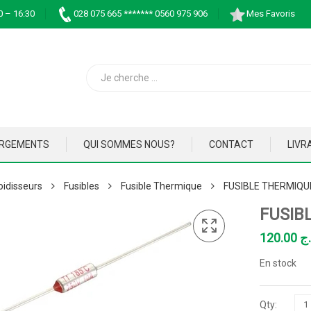
0 – 16:30
028 075 665 ******* 0560 975 906
Mes Favoris
ARGEMENTS
QUI SOMMES NOUS?
CONTACT
LIVR
oidisseurs
Fusibles
Fusible Thermique
FUSIBLE THERMIQU
FUSIB
120.00
.ج
En stock