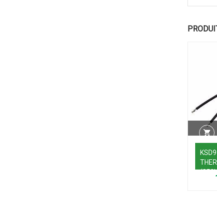
PRODUI
KSD9
THER
(250