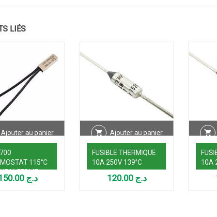
TS LIÉS
Ajouter au panier
Ajouter au panier
700
FUSIBLE THERMIQUE
FUSI
MOSTAT 115°C
10A 250V 139°C
10A 
V/5A) FERME
150.00
د.ج
120.00
د.ج