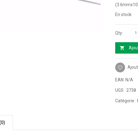
(3.6mmx1
En stock
Ajou
Ajout
EAN:
N/A
UGS :
2738
Catégorie :
(0)