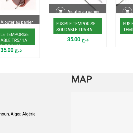
Ajouter au panier
Ajouter au panier
FUSIBLE TEMPORISE
FUSI
SOUDABLE TR5 4A
TEM
BLE TEMPORISE
(MODELE ROND)
SOUD
35.00
د.ج
ABLE TR5/ 1A
5*2
ELE ROND)
35.00
د.ج
MAP
oun, Alger, Algérie