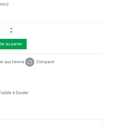
0mm)
ter au panier
er aux favoris
Comparer
Fusible à Souder