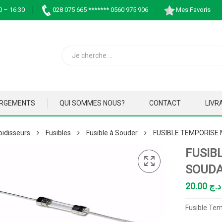
0 – 16:30
028 075 665 ******* 0560 975 906
Mes Favoris
ARGEMENTS
QUI SOMMES NOUS?
CONTACT
LIVR
oidisseurs
Fusibles
Fusible à Souder
FUSIBLE TEMPORISE 
FUSIB
SOUDA
20.00
د.ج
Fusible Te