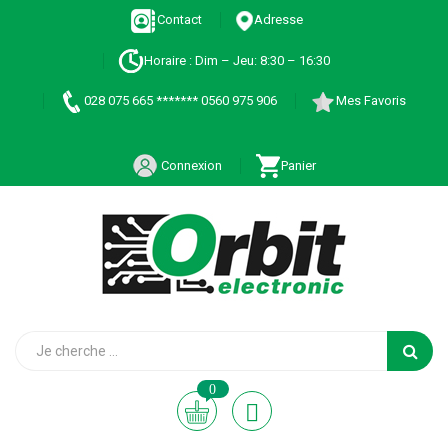
Contact
Adresse
Horaire : Dim – Jeu: 8:30 – 16:30
028 075 665 ******* 0560 975 906
Mes Favoris
Connexion
Panier
0