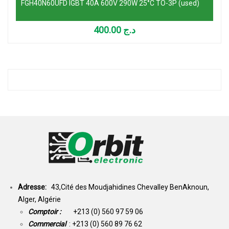
FGH40N60UFD IGBT 40A 600V 290W 25°C TO-3P (used)
400.00
د.ج
Adresse:
43,Cité des Moudjahidines Chevalley BenAknoun,
Alger, Algérie
Comptoir :
+213 (0) 560 97 59 06
Commercial
: +213 (0) 560 89 76 62