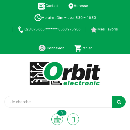
Contact
Adresse
Horaire : Dim – Jeu: 8:30 – 16:30
028 075 665 ******* 0560 975 906
Mes Favoris
Connexion
Panier
0