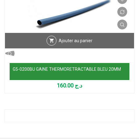
Ajouter au panier
G5-0200BU GAINE THERMORETRACTABLE BLEU 20MM
160.00
د.ج