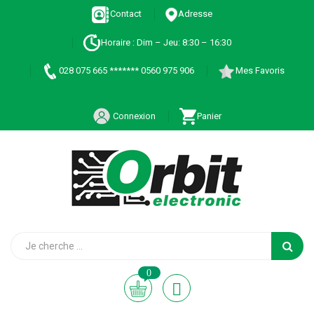
Contact
Adresse
Horaire : Dim – Jeu: 8:30 – 16:30
028 075 665 ******* 0560 975 906
Mes Favoris
Connexion
Panier
0