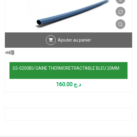
Ajouter au panier
G5-0200BU GAINE THERMORETRACTABLE BLEU 20MM
160.00
د.ج