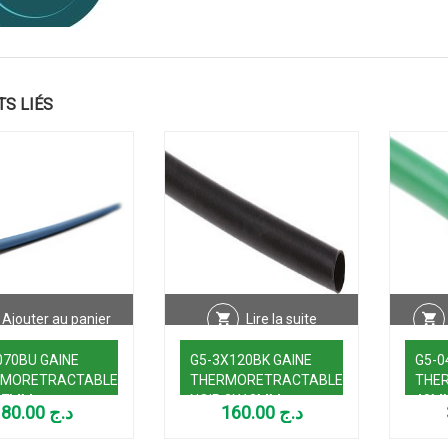
TS LIÉS
Ajouter au panier
Lire la suite
070BU GAINE
G5-3X120BK GAINE
G5-0
RMORETRACTABLE
THERMORETRACTABLE
THE
 7MM
NOIR 3X12MM
40M
80.00
د.ج
160.00
د.ج