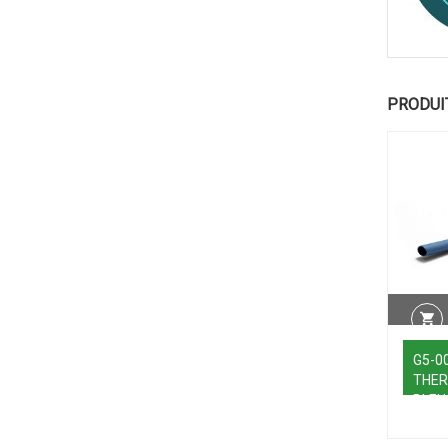
PRODUI
G5-0
THE
BLEU