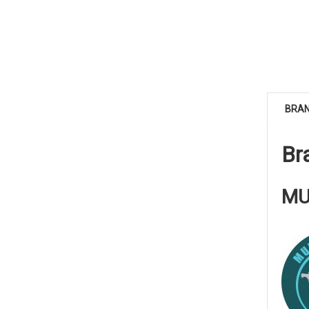
BRA
Br
MU