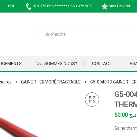
0 – 16:30
028 075 665 ******* 0560 975 906
Mes Favoris
ARGEMENTS
QUI SOMMES NOUS?
CONTACT
LIVR
soires
GAINE THERMORÉTRACTABLE
G5-0040RD GAINE TH
G5-00
THER
50.00
د.ج
Gaine the