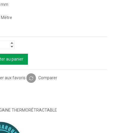
4 mm
1 Métre
ter au panier
er aux favoris
Comparer
GAINE THERMORÉTRACTABLE