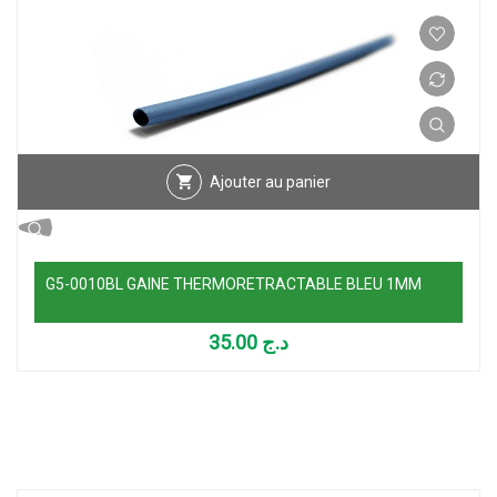
Ajouter au panier
G5-0010BL GAINE THERMORETRACTABLE BLEU 1MM
35.00
د.ج