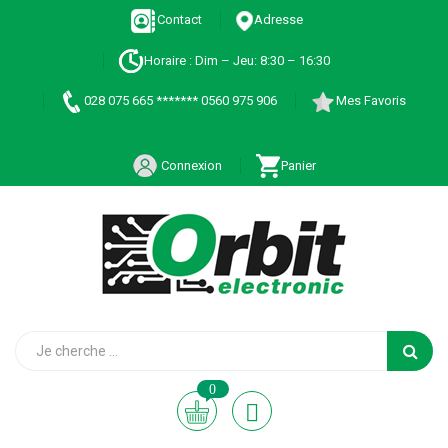
Contact
Adresse
Horaire : Dim – Jeu: 8:30 – 16:30
028 075 665 ******* 0560 975 906
Mes Favoris
Connexion
Panier
0