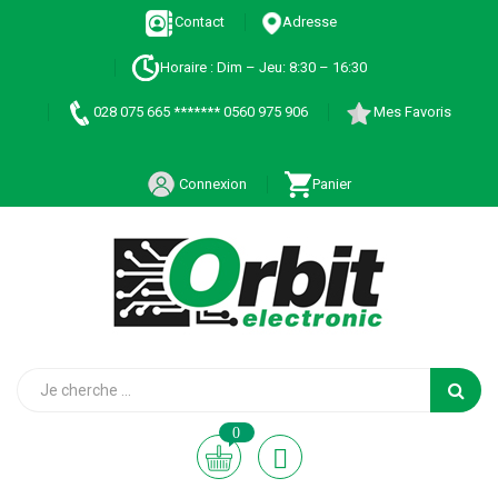
Contact
Adresse
Horaire : Dim – Jeu: 8:30 – 16:30
028 075 665 ******* 0560 975 906
Mes Favoris
Connexion
Panier
0