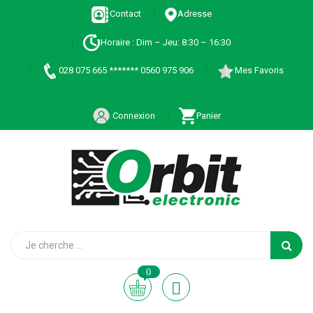
Contact
Adresse
Horaire : Dim – Jeu: 8:30 – 16:30
028 075 665 ******* 0560 975 906
Mes Favoris
Connexion
Panier
0