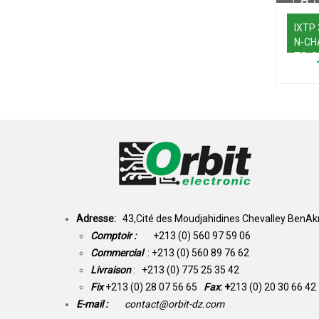
IXTP
N-CH
TO-2
Adresse:
43,Cité des Moudjahidines Chevalley BenAkn
Comptoir :
+213 (0) 560 97 59 06
Commercial
: +213 (0) 560 89 76 62
Livraison
: +213 (0) 775 25 35 42
Fix
+213 (0) 28 07 56 65
Fax
: +
213 (0) 20 30 66 42
E-mail :
contact@orbit-dz.com