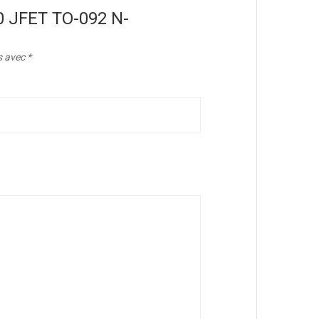
10 JFET TO-092 N-
s avec
*