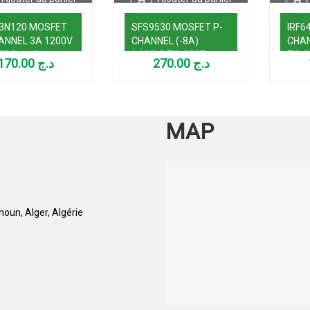
 3N120 MOSFET
SFS9530 MOSFET P-
IRF6
ANNEL 3A 1200V
CHANNEL (-8A)
CHAN
20 (used)
(-100V) TO-220F
TO-2
170.00
د.ج
270.00
د.ج
MAP
oun, Alger, Algérie