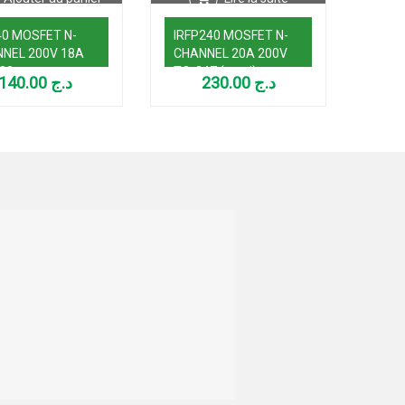
40 MOSFET N-
IRFP240 MOSFET N-
79N
NEL 200V 18A
CHANNEL 20A 200V
CHA
20
TO-247 (used)
TO-2
140.00
د.ج
230.00
د.ج