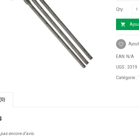
Ajou
Ajout
EAN:
N/A
UGS :
3319
Catégorie :
(0)
s
a pas encore d’avis.