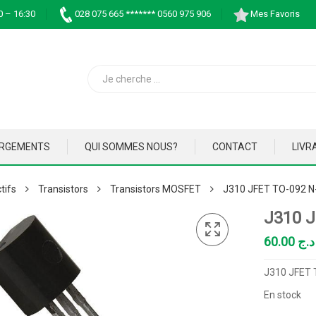
0 – 16:30
028 075 665 ******* 0560 975 906
Mes Favoris
ARGEMENTS
QUI SOMMES NOUS?
CONTACT
LIVR
tifs
Transistors
Transistors MOSFET
J310 JFET TO-092 
J310 
60.00
د.ج
J310 JFET
En stock