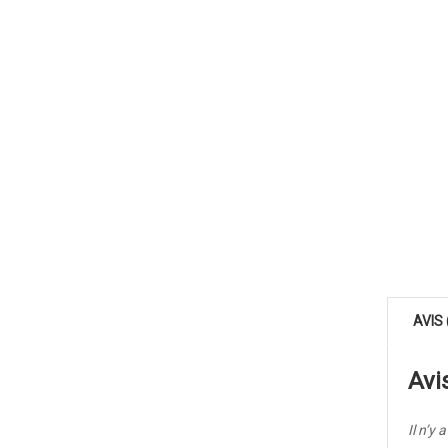
AVIS 
Avi
Il n’y 