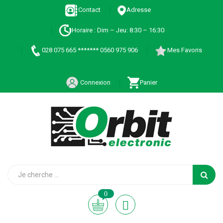
Contact
Adresse
Horaire : Dim – Jeu: 8:30 – 16:30
028 075 665 ******* 0560 975 906
Mes Favoris
Connexion
Panier
0