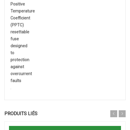
Positive
Temperature
Coefficient
(PPTC)
resettable
fuse
designed
to
protection
against
overcurrent
faults
.
Lire la suite
PRODUITS LIÉS