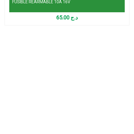
FUSIBLE REARMABLE 10A 16V
65.00
د.ج