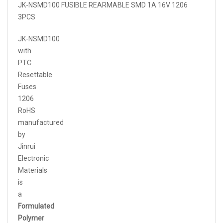
JK-NSMD100 FUSIBLE REARMABLE SMD 1A 16V 1206
3PCS
JK-NSMD100
with
PTC
Resettable
Fuses
1206
RoHS
manufactured
by
Jinrui
Electronic
Materials
is
a
Formulated
Polymer