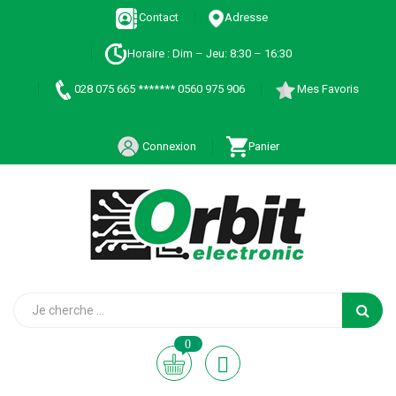
Contact
Adresse
Horaire : Dim – Jeu: 8:30 – 16:30
028 075 665 ******* 0560 975 906
Mes Favoris
Connexion
Panier
0