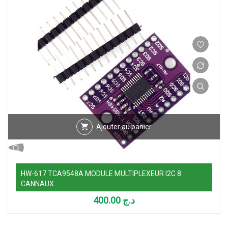
Ajouter au panier
HW-617 TCA9548A MODULE MULTIPLEXEUR I2C 8
CANNAUX
400.00
د.ج