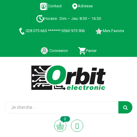
Contact
Adresse
Horaire : Dim – Jeu: 8:30 – 16:30
028 075 665 ******* 0560 975 906
Mes Favoris
Connexion
Panier
0