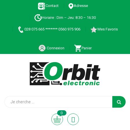
Contact
Adresse
Horaire : Dim – Jeu: 8:30 – 16:30
028 075 665 ******* 0560 975 906
Mes Favoris
Connexion
Panier
0