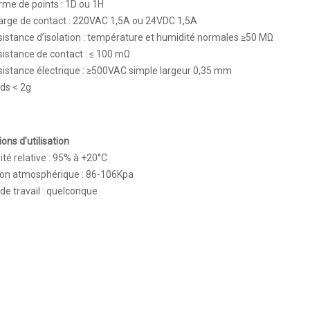
me de points : 1D ou 1H
arge de contact : 220VAC 1,5A ou 24VDC 1,5A
istance d’isolation : température et humidité normales ≥50 MΩ
istance de contact : ≤ 100 mΩ
istance électrique : ≥500VAC simple largeur 0,35 mm
ds < 2g
ions d’utilisation
té relative : 95% à +20°C
ion atmosphérique : 86-106Kpa
de travail : quelconque