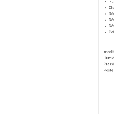
For
Ch
Rés
Rés
Rés
Poi
condit
Humidi
Press
Poste 