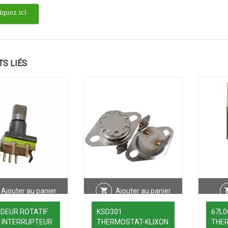
iquez ici
TS LIÉS
Ajouter au panier
Ajouter au panier
DEUR ROTATIF
KSD301
67L0
 INTERRUPTEUR
THERMOSTAT-KLIXON
THE