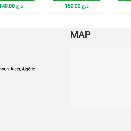
16A 250V 90°C FERME
TO-2
140.00
د.ج
150.00
د.ج
MAP
oun, Alger, Algérie