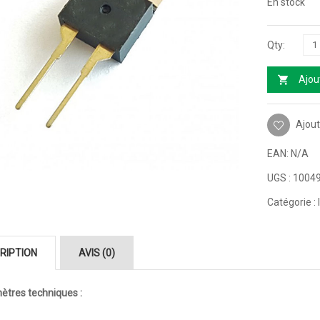
En stock
Ajou
Ajout
EAN:
N/A
UGS :
1004
Catégorie :
RIPTION
AVIS (0)
ètres techniques :