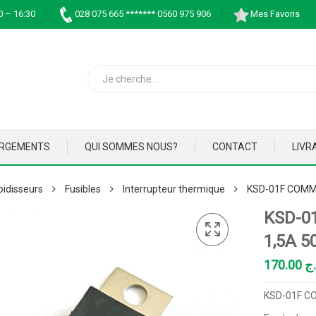
0 – 16:30
028 075 665 ******* 0560 975 906
Mes Favoris
ARGEMENTS
QUI SOMMES NOUS?
CONTACT
LIVR
oidisseurs
Fusibles
Interrupteur thermique
KSD-01F COMM
KSD-0
1,5A 5
170.00
.ج
KSD-01F C