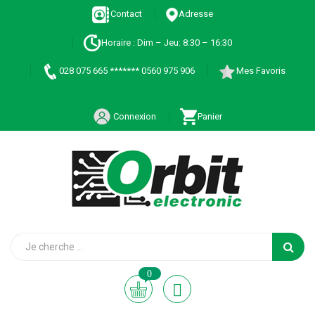
Contact
Adresse
Horaire : Dim – Jeu: 8:30 – 16:30
028 075 665 ******* 0560 975 906
Mes Favoris
Connexion
Panier
0