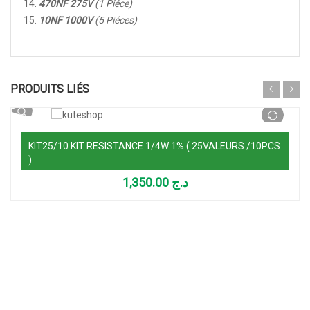
470NF 275V
(1 Piéce)
10NF 1000V
(5 Piéces)
Ajouter au panier
PRODUITS LIÉS
KIT25/10 KIT RESISTANCE 1/4W 1% ( 25VALEURS /10PCS
)
1,350.00
د.ج