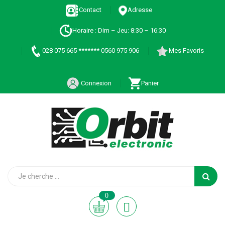
Contact
Adresse
Horaire : Dim – Jeu: 8:30 – 16:30
028 075 665 ******* 0560 975 906
Mes Favoris
Connexion
Panier
0