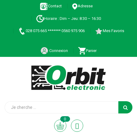
Contact
Adresse
Horaire : Dim – Jeu: 8:30 – 16:30
028 075 665 ******* 0560 975 906
Mes Favoris
Connexion
Panier
0