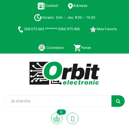
Contact
Adresse
Horaire : Dim – Jeu: 8:30 – 16:30
028 075 665 ******* 0560 975 906
Mes Favoris
Connexion
Panier
0