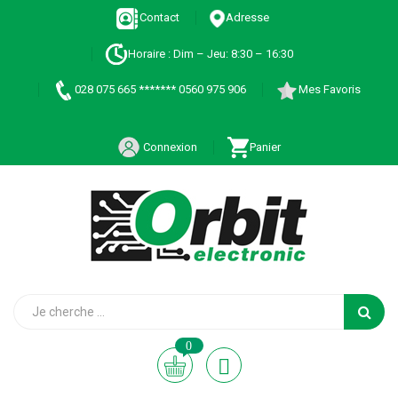
Contact
Adresse
Horaire : Dim – Jeu: 8:30 – 16:30
028 075 665 ******* 0560 975 906
Mes Favoris
Connexion
Panier
0