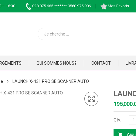
0 – 16:30
028 075 665 ******* 0560 975 906
Mes Favoris
ARGEMENTS
QUI SOMMES NOUS?
CONTACT
LIVR
le
LAUNCH X-431 PRO SE SCANNER AUTO
LAUNC
Ajou