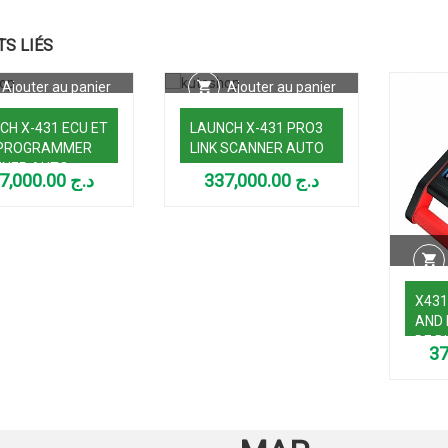
TS LIÉS
Ajouter au panier
Ajouter au panier
CH X-431 ECU ET
LAUNCH X-431 PRO3
 PROGRAMMER
LINK SCANNER AUTO
NER AUTO
117,000.00
د.ج
337,000.00
د.ج
X431
AND 
DE D
AUT