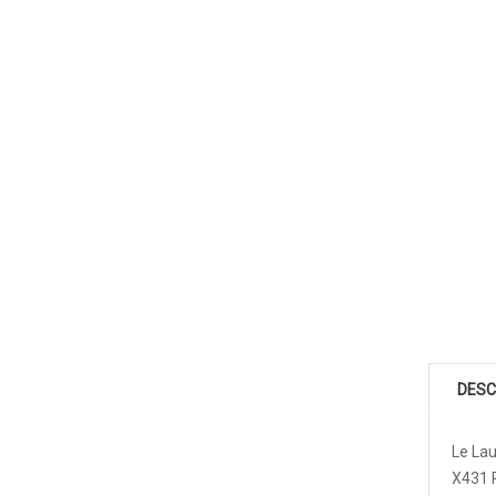
DESC
Le La
X431 P