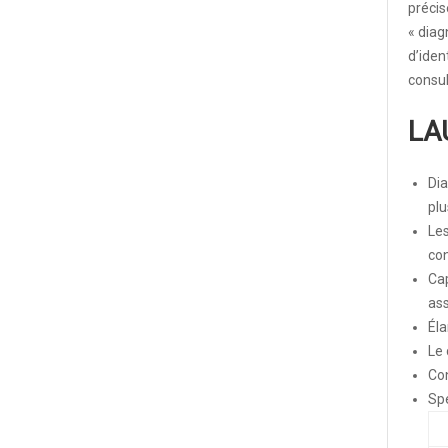
précis
« diag
d’iden
consul
LA
Dia
plu
Les
con
Cap
ass
Éla
Le 
Con
Spé