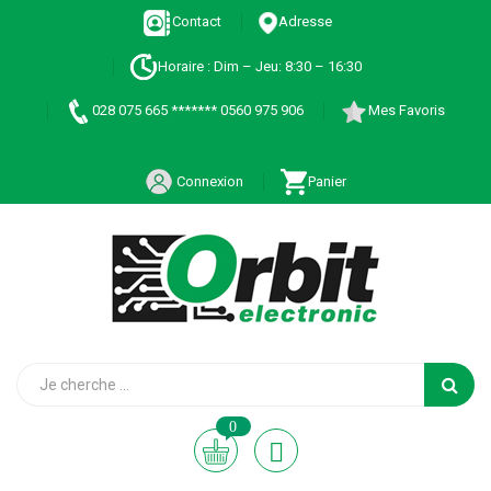
Contact
Adresse
Horaire : Dim – Jeu: 8:30 – 16:30
028 075 665 ******* 0560 975 906
Mes Favoris
Connexion
Panier
0