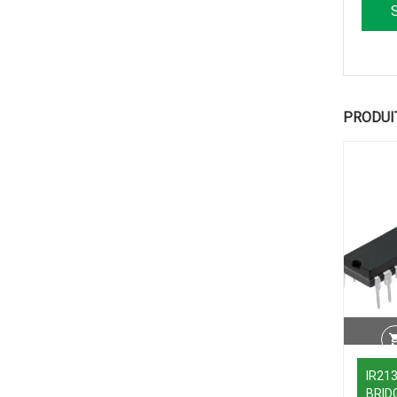
PRODUI
IR21
BRID