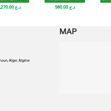
1,270.00
د.ج
580.00
د.ج
MAP
oun, Alger, Algérie