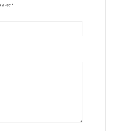
s avec
*