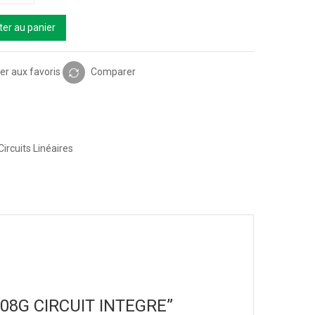
ter au panier
er aux favoris
Comparer
Circuits Linéaires
LM308G CIRCUIT INTEGRE”