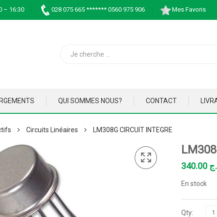
0 – 16:30
028 075 665 ******* 0560 975 906
Mes Favoris
ARGEMENTS
QUI SOMMES NOUS?
CONTACT
LIVR
tifs
Circuits Linéaires
LM308G CIRCUIT INTEGRE
LM308
340.00
.ج
En stock