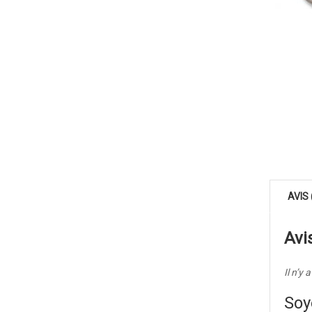
AVIS 
Avi
Il n’y 
Soy