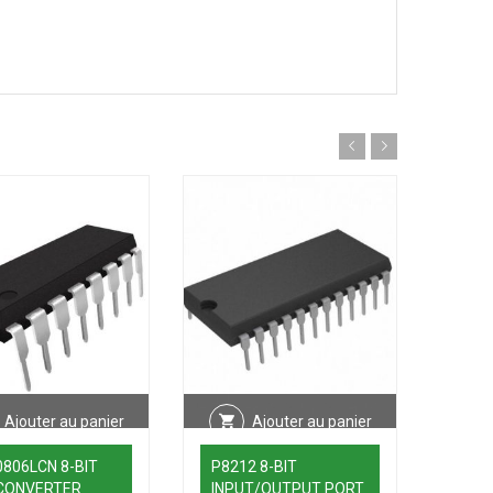
Ajouter au panier
Ajouter au panier
806LCN 8-BIT
P8212 8-BIT
IH51
CONVERTER
INPUT/OUTPUT PORT
AND 