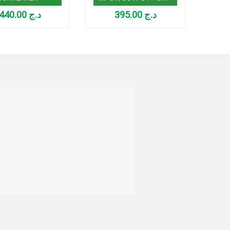
440.00
د.ج
395.00
د.ج