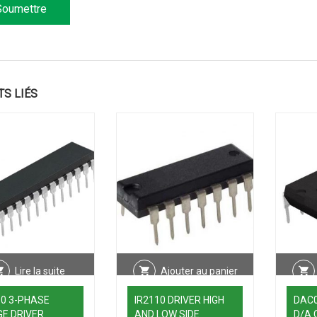
TS LIÉS
Lire la suite
Ajouter au panier
30 3-PHASE
IR2110 DRIVER HIGH
DAC0
GE DRIVER
AND LOW SIDE
D/A 